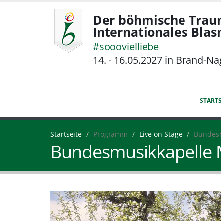
Der böhmische Trau
Internationales Bla
#sooovielliebe
14. - 16.05.2027 in Brand-Na
STARTS
Startseite
Programm
Live on Stage
Bundesm
Bundesmusikkapelle M