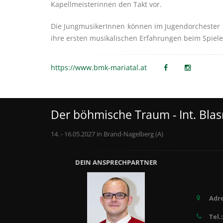
Kapellmeisterinnen den Takt vor.
Die JungmusikerInnen können im Jugendorchester 
ihre ersten musikalischen Erfahrungen beim Spiel
https://www.bmk-mariatal.at
Der böhmische Traum - Int. Bla
14. - 16.05.2027 in Brand-Nagelberg (A)
DEIN ANSPRECHPARTNER
Adre
Tel.: