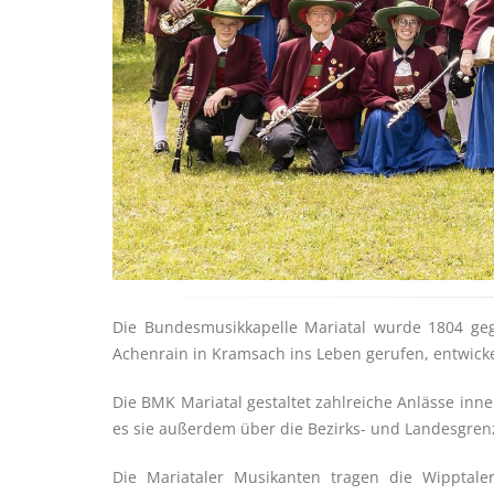
Die Bundesmusikkapelle Mariatal wurde 1804 gegr
Achenrain in Kramsach ins Leben gerufen, entwicke
Die BMK Mariatal gestaltet zahlreiche Anlässe inn
es sie außerdem über die Bezirks- und Landesgrenz
Die Mariataler Musikanten tragen die Wipptale