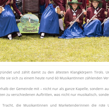
ündet und zählt damit zu den ältesten Klangkörpern Tirols. U
lte sie sich zu einem heute rund 60 MusikantInnen zählenden Ver
erhalb der Gemeinde mit – nicht nur als ganze Kapelle, sondern 
en zu verschiedenen Auftritten, was nicht nur musikalisch, sonder
r Tracht, die Musikantinnen und Marketenderinnen die rote Un