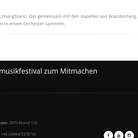
„YoungStars“, das gemeinsam mit den Kapellen aus Brandenberg,
en in einem Orchester sammeln.
smusikfestival zum Mitmachen
sse:
3873 Brand 102
+43 (0)664/5378730