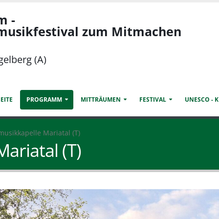
m -
smusikfestival zum Mitmachen
gelberg (A)
EITE
PROGRAMM
MITTRÄUMEN
FESTIVAL
UNESCO - 
usikkapelle Mariatal (T)
ariatal (T)