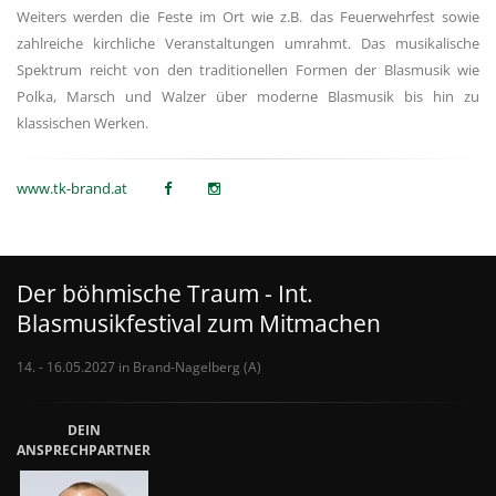
Weiters werden die Feste im Ort wie z.B. das Feuerwehrfest sowie
zahlreiche kirchliche Veranstaltungen umrahmt. Das musikalische
Spektrum reicht von den traditionellen Formen der Blasmusik wie
Polka, Marsch und Walzer über moderne Blasmusik bis hin zu
klassischen Werken.
www.tk-brand.at
Der böhmische Traum - Int.
Blasmusikfestival zum Mitmachen
14. - 16.05.2027 in Brand-Nagelberg (A)
DEIN
ANSPRECHPARTNER